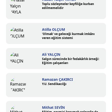
Toplu sözleşmeler keyfiliğe kurban
edilmemelidir
Atilla OLÇUM
'Olmak' ve geleceği kurmak imkânı
veren eğitim sistemi
Ali YALÇIN
Salgın sürecinde bir fedakârlık örneği:
Eğitim çalışanları
Ramazan ÇAKIRCI
Y.U. Sendikacılğı
Mithat SEVİN
Eğitim, geçmişi korumak geleceğe de