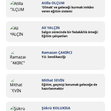
Atilla OLÇUM
'Olmak' ve geleceği kurmak imkânı
veren eğitim sistemi
Ali YALÇIN
Salgın sürecinde bir fedakârlık örneği:
Eğitim çalışanları
Ramazan ÇAKIRCI
Y.U. Sendikacılğı
Mithat SEVİN
Eğitim, geçmişi korumak geleceğe de
hazırlanmaktır
Şükrü KOLUKISA