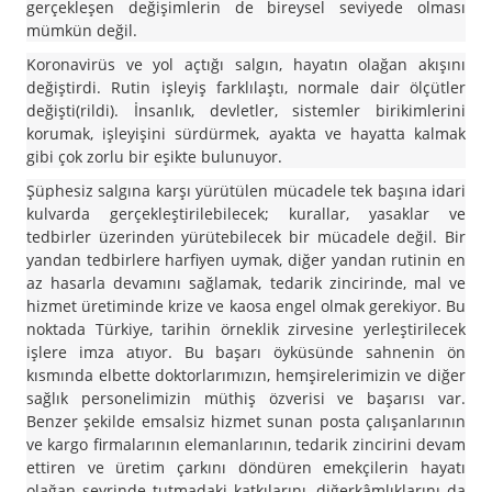
gerçekleşen değişimlerin de bireysel seviyede olması
mümkün değil.
Koronavirüs ve yol açtığı salgın, hayatın olağan akışını
değiştirdi. Rutin işleyiş farklılaştı, normale dair ölçütler
değişti(rildi). İnsanlık, devletler, sistemler birikimlerini
korumak, işleyişini sürdürmek, ayakta ve hayatta kalmak
gibi çok zorlu bir eşikte bulunuyor.
Şüphesiz salgına karşı yürütülen mücadele tek başına idari
kulvarda gerçekleştirilebilecek; kurallar, yasaklar ve
tedbirler üzerinden yürütebilecek bir mücadele değil. Bir
yandan tedbirlere harfiyen uymak, diğer yandan rutinin en
az hasarla devamını sağlamak, tedarik zincirinde, mal ve
hizmet üretiminde krize ve kaosa engel olmak gerekiyor. Bu
noktada Türkiye, tarihin örneklik zirvesine yerleştirilecek
işlere imza atıyor. Bu başarı öyküsünde sahnenin ön
kısmında elbette doktorlarımızın, hemşirelerimizin ve diğer
sağlık personelimizin müthiş özverisi ve başarısı var.
Benzer şekilde emsalsiz hizmet sunan posta çalışanlarının
ve kargo firmalarının elemanlarının, tedarik zincirini devam
ettiren ve üretim çarkını döndüren emekçilerin hayatı
olağan seyrinde tutmadaki katkılarını, diğerkâmlıklarını da