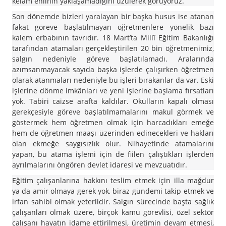
kelam ehlinin yaklaşamadığını üzülerek görüyoruz.
Son dönemde bizleri yaralayan bir başka husus ise atanan
fakat göreve başlatılmayan öğretmenlere yönelik bazı
kalem erbabının tavrıdır. 18 Mart’ta Millî Eğitim Bakanlığı
tarafından atamaları gerçekleştirilen 20 bin öğretmenimiz,
salgın nedeniyle göreve başlatılamadı. Aralarında
azımsanmayacak sayıda başka işlerde çalışırken öğretmen
olarak atanmaları nedeniyle bu işleri bırakanlar da var. Eski
işlerine dönme imkânları ve yeni işlerine başlama fırsatları
yok. Tabiri caizse arafta kaldılar. Okulların kapalı olması
gerekçesiyle göreve başlatılmamalarını makul görmek ve
göstermek hem öğretmen olmak için harcadıkları emeğe
hem de öğretmen maaşı üzerinden edinecekleri ve hakları
olan ekmeğe saygısızlık olur. Nihayetinde atamalarını
yapan, bu atama işlemi için de fiilen çalıştıkları işlerden
ayrılmalarını öngören devlet idaresi ve mevzuatıdır.
Eğitim çalışanlarına hakkını teslim etmek için illa mağdur
ya da amir olmaya gerek yok, biraz gündemi takip etmek ve
irfan sahibi olmak yeterlidir. Salgın sürecinde başta sağlık
çalışanları olmak üzere, birçok kamu görevlisi, özel sektör
çalışanı hayatın idame ettirilmesi, üretimin devam etmesi,