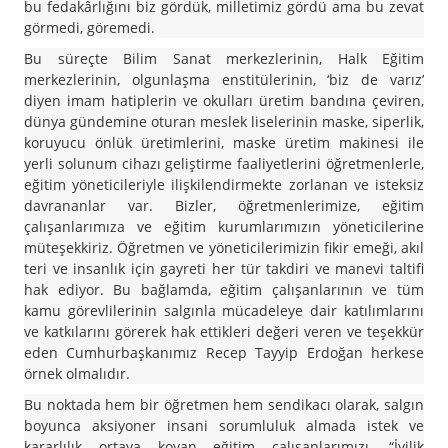
bu fedakârlığını biz gördük, milletimiz gördü ama bu zevat
görmedi, göremedi.
Bu süreçte Bilim Sanat merkezlerinin, Halk Eğitim
merkezlerinin, olgunlaşma enstitülerinin, ‘biz de varız’
diyen imam hatiplerin ve okulları üretim bandına çeviren,
dünya gündemine oturan meslek liselerinin maske, siperlik,
koruyucu önlük üretimlerini, maske üretim makinesi ile
yerli solunum cihazı geliştirme faaliyetlerini öğretmenlerle,
eğitim yöneticileriyle ilişkilendirmekte zorlanan ve isteksiz
davrananlar var. Bizler, öğretmenlerimize, eğitim
çalışanlarımıza ve eğitim kurumlarımızın yöneticilerine
müteşekkiriz. Öğretmen ve yöneticilerimizin fikir emeği, akıl
teri ve insanlık için gayreti her tür takdiri ve manevi taltifi
hak ediyor. Bu bağlamda, eğitim çalışanlarının ve tüm
kamu görevlilerinin salgınla mücadeleye dair katılımlarını
ve katkılarını görerek hak ettikleri değeri veren ve teşekkür
eden Cumhurbaşkanımız Recep Tayyip Erdoğan herkese
örnek olmalıdır.
Bu noktada hem bir öğretmen hem sendikacı olarak, salgın
boyunca aksiyoner insani sorumluluk almada istek ve
kararlılık ortaya koyan eğitim çalışanlarımızı, “İyilik