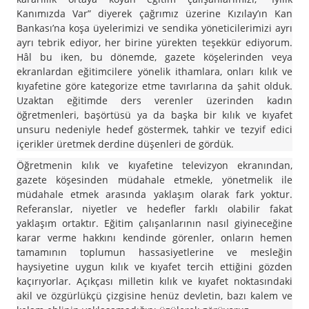
Kanımızda Var” diyerek çağrımız üzerine Kızılay’ın Kan
Bankası’na koşa üyelerimizi ve sendika yöneticilerimizi ayrı
ayrı tebrik ediyor, her birine yürekten teşekkür ediyorum.
Hâl bu iken, bu dönemde, gazete köşelerinden veya
ekranlardan eğitimcilere yönelik ithamlara, onları kılık ve
kıyafetine göre kategorize etme tavırlarına da şahit olduk.
Uzaktan eğitimde ders verenler üzerinden kadın
öğretmenleri, başörtüsü ya da başka bir kılık ve kıyafet
unsuru nedeniyle hedef göstermek, tahkir ve tezyif edici
içerikler üretmek derdine düşenleri de gördük.
Öğretmenin kılık ve kıyafetine televizyon ekranından,
gazete köşesinden müdahale etmekle, yönetmelik ile
müdahale etmek arasında yaklaşım olarak fark yoktur.
Referanslar, niyetler ve hedefler farklı olabilir fakat
yaklaşım ortaktır. Eğitim çalışanlarının nasıl giyineceğine
karar verme hakkını kendinde görenler, onların hemen
tamamının toplumun hassasiyetlerine ve mesleğin
haysiyetine uygun kılık ve kıyafet tercih ettiğini gözden
kaçırıyorlar. Açıkçası milletin kılık ve kıyafet noktasındaki
akil ve özgürlükçü çizgisine henüz devletin, bazı kalem ve