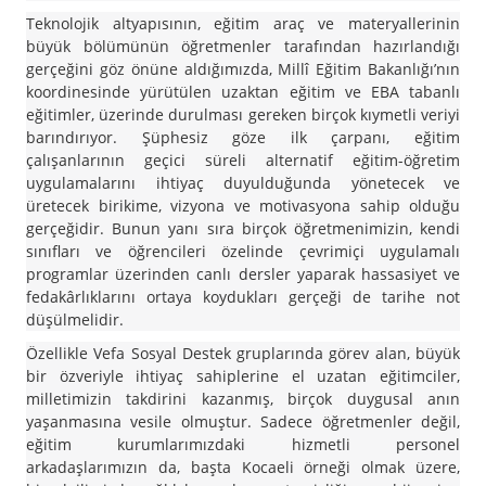
Teknolojik altyapısının, eğitim araç ve materyallerinin
büyük bölümünün öğretmenler tarafından hazırlandığı
gerçeğini göz önüne aldığımızda, Millî Eğitim Bakanlığı’nın
koordinesinde yürütülen uzaktan eğitim ve EBA tabanlı
eğitimler, üzerinde durulması gereken birçok kıymetli veriyi
barındırıyor. Şüphesiz göze ilk çarpanı, eğitim
çalışanlarının geçici süreli alternatif eğitim-öğretim
uygulamalarını ihtiyaç duyulduğunda yönetecek ve
üretecek birikime, vizyona ve motivasyona sahip olduğu
gerçeğidir. Bunun yanı sıra birçok öğretmenimizin, kendi
sınıfları ve öğrencileri özelinde çevrimiçi uygulamalı
programlar üzerinden canlı dersler yaparak hassasiyet ve
fedakârlıklarını ortaya koydukları gerçeği de tarihe not
düşülmelidir.
Özellikle Vefa Sosyal Destek gruplarında görev alan, büyük
bir özveriyle ihtiyaç sahiplerine el uzatan eğitimciler,
milletimizin takdirini kazanmış, birçok duygusal anın
yaşanmasına vesile olmuştur. Sadece öğretmenler değil,
eğitim kurumlarımızdaki hizmetli personel
arkadaşlarımızın da, başta Kocaeli örneği olmak üzere,