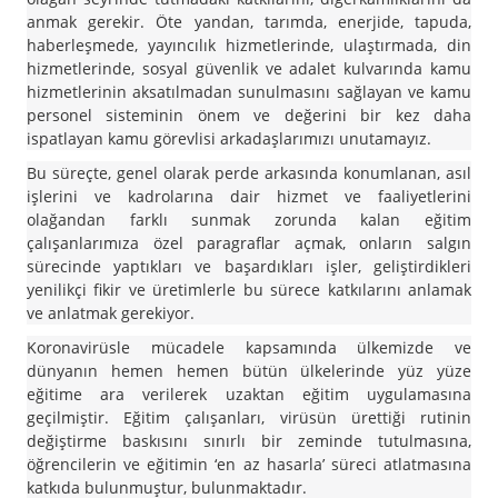
anmak gerekir. Öte yandan, tarımda, enerjide, tapuda,
haberleşmede, yayıncılık hizmetlerinde, ulaştırmada, din
hizmetlerinde, sosyal güvenlik ve adalet kulvarında kamu
hizmetlerinin aksatılmadan sunulmasını sağlayan ve kamu
personel sisteminin önem ve değerini bir kez daha
ispatlayan kamu görevlisi arkadaşlarımızı unutamayız.
Bu süreçte, genel olarak perde arkasında konumlanan, asıl
işlerini ve kadrolarına dair hizmet ve faaliyetlerini
olağandan farklı sunmak zorunda kalan eğitim
çalışanlarımıza özel paragraflar açmak, onların salgın
sürecinde yaptıkları ve başardıkları işler, geliştirdikleri
yenilikçi fikir ve üretimlerle bu sürece katkılarını anlamak
ve anlatmak gerekiyor.
Koronavirüsle mücadele kapsamında ülkemizde ve
dünyanın hemen hemen bütün ülkelerinde yüz yüze
eğitime ara verilerek uzaktan eğitim uygulamasına
geçilmiştir. Eğitim çalışanları, virüsün ürettiği rutinin
değiştirme baskısını sınırlı bir zeminde tutulmasına,
öğrencilerin ve eğitimin ‘en az hasarla’ süreci atlatmasına
katkıda bulunmuştur, bulunmaktadır.