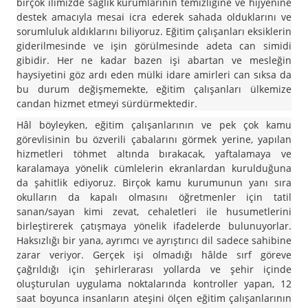
birçok ilimizde sağlık kurumlarının temizliğine ve hijyenine
destek amacıyla mesai icra ederek sahada olduklarını ve
sorumluluk aldıklarını biliyoruz. Eğitim çalışanları eksiklerin
giderilmesinde ve işin görülmesinde adeta can simidi
gibidir. Her ne kadar bazen işi abartan ve mesleğin
haysiyetini göz ardı eden mülki idare amirleri can sıksa da
bu durum değişmemekte, eğitim çalışanları ülkemize
candan hizmet etmeyi sürdürmektedir.
Hâl böyleyken, eğitim çalışanlarının ve pek çok kamu
görevlisinin bu özverili çabalarını görmek yerine, yapılan
hizmetleri töhmet altında bırakacak, yaftalamaya ve
karalamaya yönelik cümlelerin ekranlardan kurulduğuna
da şahitlik ediyoruz. Birçok kamu kurumunun yanı sıra
okulların da kapalı olmasını öğretmenler için tatil
sanan/sayan kimi zevat, cehaletleri ile husumetlerini
birleştirerek çatışmaya yönelik ifadelerde bulunuyorlar.
Haksızlığı bir yana, ayrımcı ve ayrıştırıcı dil sadece sahibine
zarar veriyor. Gerçek işi olmadığı hâlde sırf göreve
çağrıldığı için şehirlerarası yollarda ve şehir içinde
oluşturulan uygulama noktalarında kontroller yapan, 12
saat boyunca insanların ateşini ölçen eğitim çalışanlarının