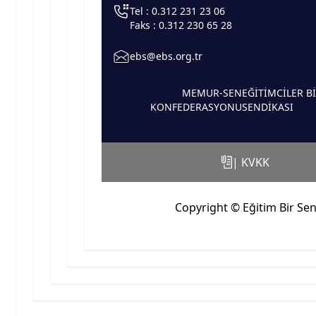
Tel : 0.312 231 23 06
Faks : 0.312 230 65 28
ebs@ebs.org.tr
MEMUR-SEN
EĞİTİMCİLER Bİ
KONFEDERASYONU
SENDİKASI
| KVKK
Copyright © Eğitim Bir Se