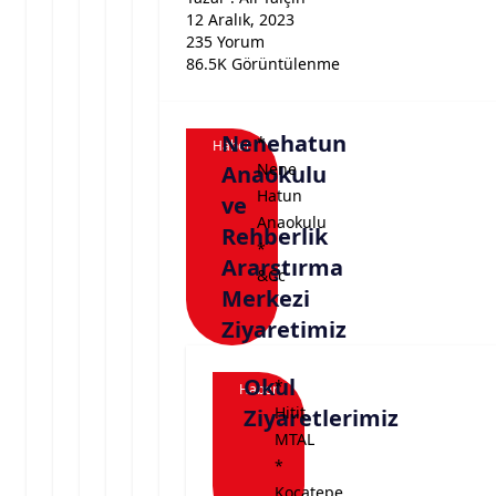
12 Aralık, 2023
235 Yorum
86.5K Görüntülenme
Nenehatun
*
Haber
Nene
Anaokulu
Hatun
ve
Anaokulu
Rehberlik
*
Ararştırma
&Cc
Merkezi
Ziyaretimiz
Okul
*
Haber
Hitit
Ziyaretlerimiz
MTAL
*
Kocatepe