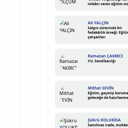
imkânı veren eğitim si
Ali YALÇIN
Salgın sürecinde bir
fedakârlık örneği: Eğit
çalışanları
Ramazan ÇAKIRCI
Y.U. Sendikacılğı
Mithat SEVİN
Eğitim, geçmişi korum
geleceğe de hazırlanma
Şükrü KOLUKISA
Sarsılmaz irade, muhk