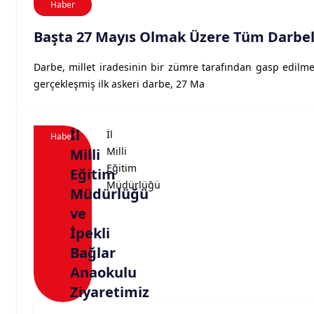
Haber
Başta 27 Mayıs Olmak Üzere Tüm Darbele
Darbe, millet iradesinin bir zümre tarafından gasp edilme
gerçekleşmiş ilk askeri darbe, 27 Ma
İl
İl
Haber
Milli
Milli
Eğitim
Eğitim
Müdürlüğü
Müdürlüğü
ve
İpekli
Bağlar
Anaokulu
Ziyaretimiz