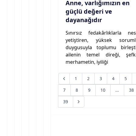
Anne, varlığımızın en
güçlü değeri ve
dayanağıdır
Sınırsız fedakârlıklarla nesi
yetiştiren, yüksek soruml
duygusuyla toplumu birleşti
ailenin temel direği, şefka
merhametin, iyiliği
1
2
3
4
5
7
8
9
10
...
38
39