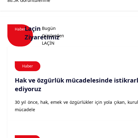
86.5K Görüntülenme
Laçin
Bugün
Haber
Günlerden
Ziyaretimiz
LAÇİN
Haber
Hak ve özgürlük mücadelesinde istikr
ediyoruz
30 yıl önce, hak, emek ve özgürlükler için yola çıkan, ku
mücadele