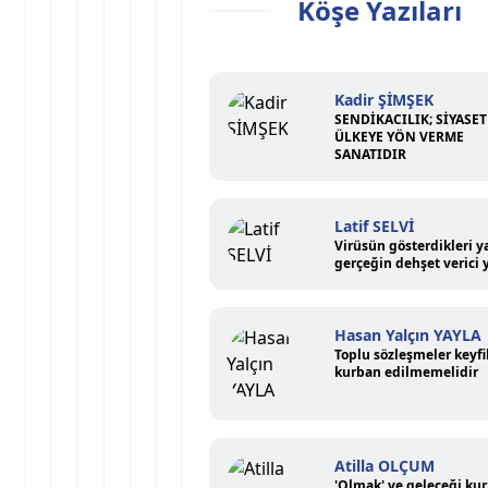
Köşe Yazıları
Kadir ŞİMŞEK
SENDİKACILIK; SİYASET
ÜLKEYE YÖN VERME
SANATIDIR
Latif SELVİ
Virüsün gösterdikleri y
gerçeğin dehşet verici 
Hasan Yalçın YAYLA
Toplu sözleşmeler keyfi
kurban edilmemelidir
Atilla OLÇUM
'Olmak' ve geleceği ku