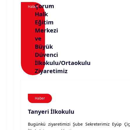
Çorum
<
Haber
Halk
Eğitim
Merkezi
ve
Büyük
Düvenci
İlkokulu/Ortaokulu
Ziyaretimiz
Haber
Tanyeri İlkokulu
Bugünkü ziyaretimizi Şube Sekreterimiz Eyüp Çiçe