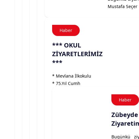
Mustafa Seçer i
Haber
*** OKUL
ZİYARETLERİMİZ
***
* Mevlana İlkokulu
* 75.Yıl Cumh
Haber
Zübeyde
Ziyareti
Bugünkü ziy