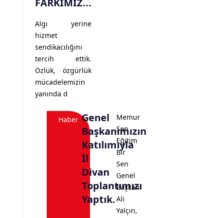
FARKIMIZ...
Algı yerine
hizmet
sendikacılığını
tercih ettik.
Özlük, özgürlük
mücadelemizin
yanında d
Genel
Memur
Haber
Sen
Başkanımızın
Eğitim
Katılımıyla
Bir
İl
Sen
Divan
Genel
Toplantımızı
Başkanı
Yaptık.
Ali
Yalçın,