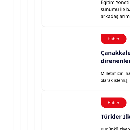
Eğitim Yöneti
sunumu ile ba
arkadaşlarımı
Haber
Çanakkale,
direnenler
Milletimizin ha
olarak işlemiş,
Haber
Türkler İ
Bugünkü ziyare