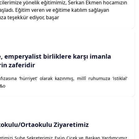
cilerimize yönelik eğitimimiz, Serkan Ekmen hocamızın
şladı. Eğitim veren ve eğitime katılım sağlayan
za teşekkür ediyor, başar
 emperyalist birliklere karşı imanla
in zaferidir
fızasına ‘hürriyet’ olarak kazınmış, millî ruhumuza ‘istiklal’
 &o
lkokulu/Ortaokulu Ziyaretimiz
timizi Şube Sekreterimiz Eyüp Çiçek ve Başkan Yardımcımız