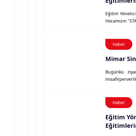
Eğitimler
Eğitim Yönetic
Hocamızın "STA
Haber
Mimar Sin
Bugünkü ziyar
misafirperverl
Haber
Eğitim Yön
Eğitimleri