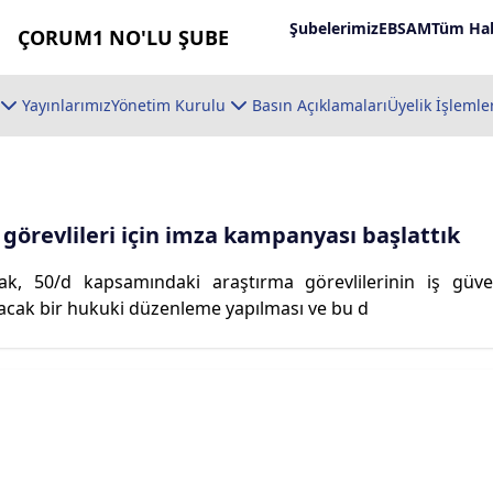
Şubelerimiz
EBSAM
Tüm Hab
ÇORUM1 NO'LU ŞUBE
Yayınlarımız
Yönetim Kurulu
Basın Açıklamaları
Üyelik İşlemle
görevlileri için imza kampanyası başlattık
rak, 50/d kapsamındaki araştırma görevlilerinin iş güv
acak bir hukuki düzenleme yapılması ve bu d