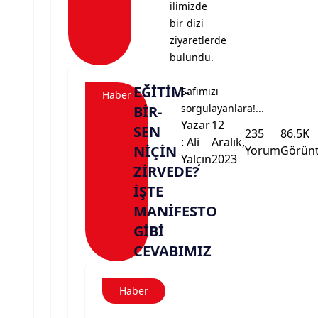
ilimizde
bir dizi
ziyaretlerde
bulundu.
EĞİTİM-
Safımızı
Haber
sorgulayanlara!...
BİR-
Yazar
12
SEN
235
86.5K
: Ali
Aralık,
NİÇİN
Yorum
Görün
Yalçın
2023
ZİRVEDE?
İŞTE
MANİFESTO
GİBİ
CEVABIMIZ
Haber