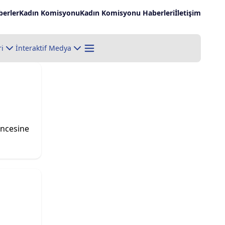
erler
Kadın Komisyonu
Kadın Komisyonu Haberleri
İletişim
ri
İnteraktif Medya
encesine