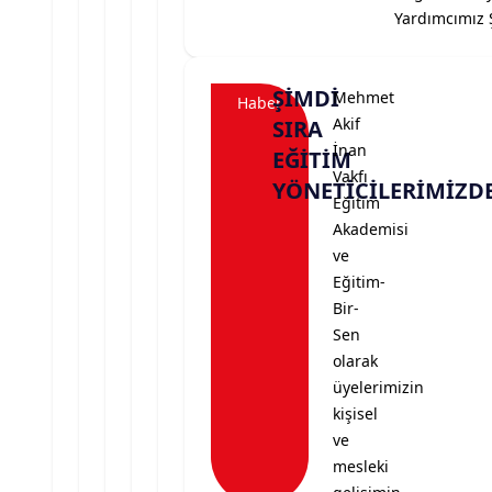
Yardımcımız Ş
ŞİMDİ
Mehmet
Haber
Akif
SIRA
İnan
EĞİTİM
Vakfı
YÖNETİCİLERİMİZDE
Eğitim
Akademisi
ve
Eğitim-
Bir-
Sen
olarak
üyelerimizin
kişisel
ve
mesleki